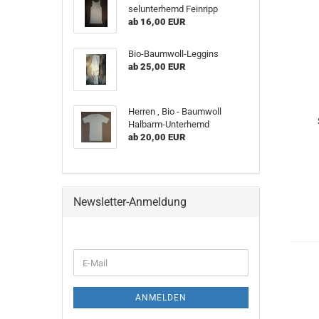
sel­un­ter­hemd Fein­ripp
ab 16,00 EUR
Bio-​Baumwoll-Leggins
ab 25,00 EUR
Her­ren , Bio - Baum­woll
Halbarm-​Unterhemd
ab 20,00 EUR
Newsletter-Anmeldung
WEITER
E-
ZUR
Mail
NEWSLETTER-
ANMELDUNG
ANMELDEN