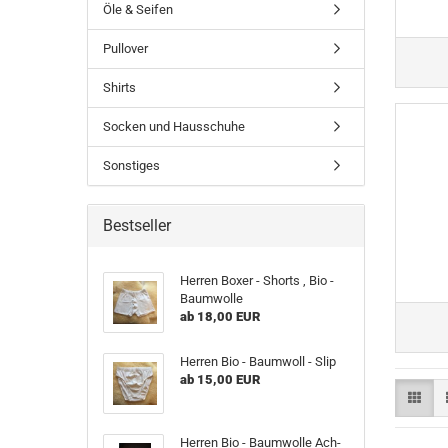
Öle & Seifen
Pullover
Shirts
Socken und Hausschuhe
Sonstiges
Bestseller
Her­ren Boxer - Shorts , Bio -
Baum­wol­le
ab 18,00 EUR
Her­ren Bio - Baum­woll - Slip
ab 15,00 EUR
Her­ren Bio - Baum­wol­le Ach­