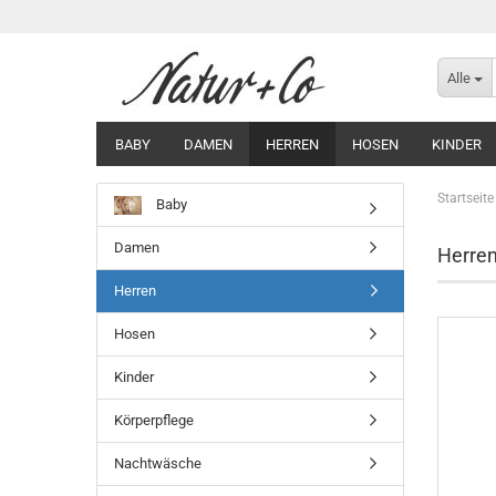
Alle
BABY
DAMEN
HERREN
HOSEN
KINDER
Startseite
Baby
Damen
Herre
Herren
Hosen
Kinder
Körperpflege
Nachtwäsche