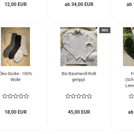
12,00 EUR
ab 34,00 EUR
ab 
NEU
Öko-​Socke - 100%
Bio Baumwoll-​​Rolli
Fr
Wolle
ge­rippt
(Sch
Lei­
18,00 EUR
45,00 EUR
ab