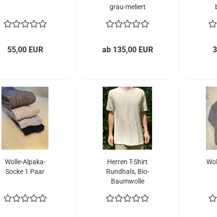
grau-​me­liert
55,00 EUR
ab 135,00 EUR
3
Wolle-​​Alpaka-​
Her­ren T-​Shirt
Woll
Socke 1 Paar
Rund­hals, Bio-​
Baum­wol­le