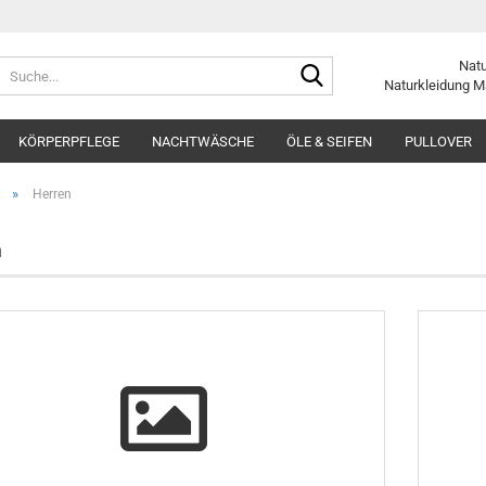
Suche...
Nat
Naturkleidung
M
KÖRPERPFLEGE
NACHTWÄSCHE
ÖLE & SEIFEN
PULLOVER
»
Herren
n