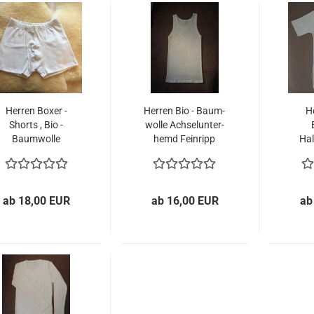
Her­ren Boxer -
Her­ren Bio - Baum­
He
Shorts , Bio -
wol­le Ach­sel­un­ter­
Baum­wol­le
hemd Fein­ripp
Hal
ab 18,00 EUR
ab 16,00 EUR
ab