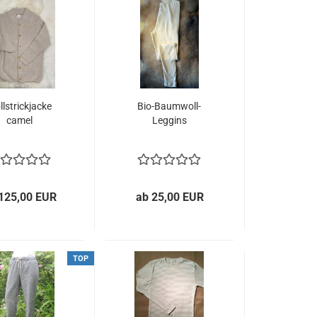
l­strick­ja­cke
Bio-​Baumwoll-​
camel
Leggins
125,00 EUR
ab 25,00 EUR
TOP