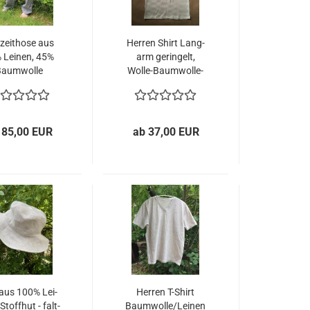
­zeit­ho­se aus
Her­ren Shirt Lang­
 Lei­nen, 45%
arm ge­rin­gelt,
aum­wol­le
Wolle-​​Baumwolle-​
Seide-Viskose
 85,00 EUR
ab 37,00 EUR
aus 100% Lei­
Her­ren T-​Shirt
Stoff­hut - falt­
Baum­wol­le/Lei­nen