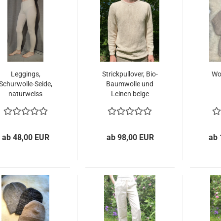
Leg­gings,
Strick­pull­over, Bio-​
Wol
Schurwolle-​​Seide,
Baum­wol­le und
na­tur­weiss
Lei­nen beige
ab 48,00 EUR
ab 98,00 EUR
ab 