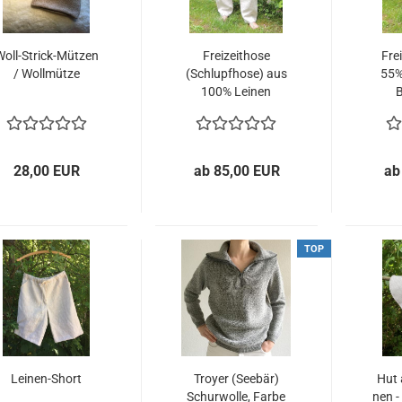
oll-​Strick-​Mützen
Frei­zeit­ho­se
Frei
/ Woll­müt­ze
(Schlupf­ho­se) aus
55%
100% Lei­nen
B
28,00 EUR
ab 85,00 EUR
ab
TOP
Leinen-​​Short
Troy­er (See­bär)
Hut 
Schur­wol­le, Farbe
nen - 