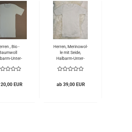
r­ren , Bio -
Her­ren, Me­ri­no­wol­
Baum­woll
le mit Seide,
barm-​​Un­ter­
Halbarm-​​Un­ter­
hemd
hemd
 20,00 EUR
ab 39,00 EUR