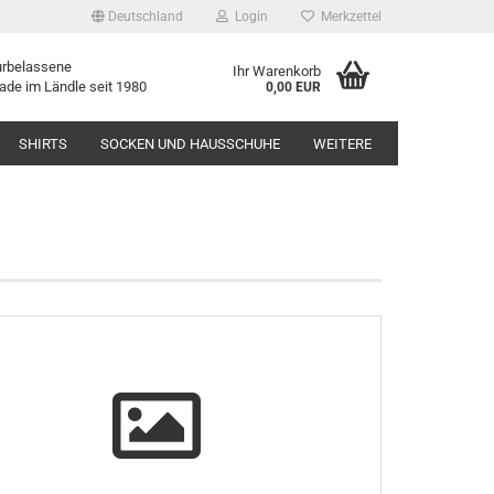
Deutschland
Login
Merkzettel
urbelassene
Ihr Warenkorb
ade im Ländle seit 1980
0,00 EUR
SHIRTS
SOCKEN UND HAUSSCHUHE
WEITERE