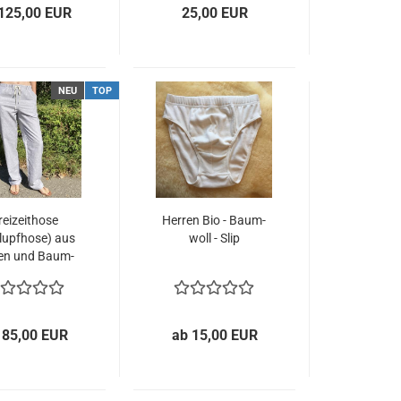
125,00 EUR
25,00 EUR
NEU
TOP
ei­zeit­ho­se
Her­ren Bio - Baum­
lupf­ho­se) aus
woll - Slip
nen und Baum­
wol­le
 85,00 EUR
ab 15,00 EUR