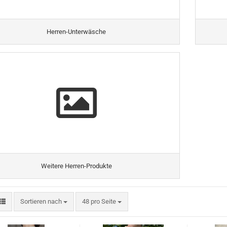
Herren-Unterwäsche
Weitere Herren-Produkte
Sortieren nach
pro Seite
Sortieren nach
48 pro Seite