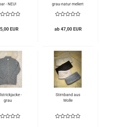
bar - NEU!
grau-​natur me­liert
5,00 EUR
ab 47,00 EUR
­strick­ja­cke -
Stirn­band aus
grau
Wolle