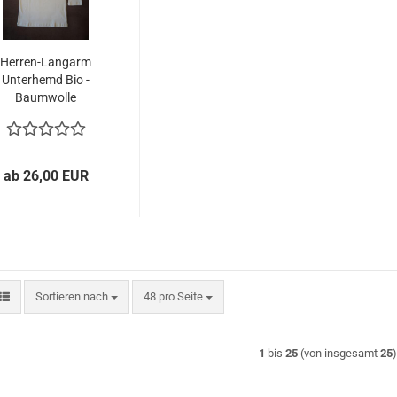
Herren-​​Lang­arm
Un­ter­hemd Bio -
Baum­wol­le
ab 26,00 EUR
Sortieren nach
pro Seite
Sortieren nach
48 pro Seite
1
bis
25
(von insgesamt
25