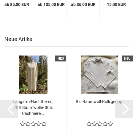
Baum­
grau-​
ab 85,00 EUR
ab 135,00 EUR
ab 36,00 EUR
15,00 EUR
wol­le...
me­
liert...
Neue Artikel
NEU
NEU
Langarm-​​Nacht­hemd,
Bio Baumwoll-​​Rolli ge­rippt
70% Baumwolle-​​ 30%
Cash­me­re...