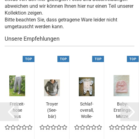
abweichen und wir können Ihnen hier nur einen Teil unserer
Kollektion zeigen.
Bitte beachten Sie, dass getragene Ware leider nicht
umgetauscht werden kann.
Unsere Empfehlungen
TOP
TOP
TOP
TOP
Frei­zeit­
Troy­er
Schla­f­
Baby-​
ho­se
(See­
over­all,
Erstlings-​
aus
bär)
Wolle-​​
Mütze,
55% Lei­
Schur­
Seide
Wolle-​​
nen,
wol­le,
mit Fuß
Seide -
45%
Farbe
apri­kot...