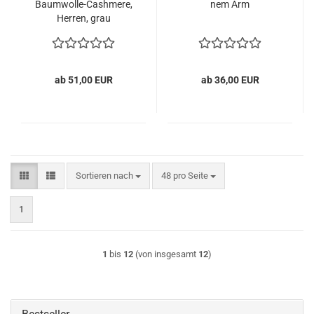
Baumwolle-​​Cash­me­re,
nem Arm
Her­ren, grau
ab 51,00 EUR
ab 36,00 EUR
Sortieren nach
pro Seite
Sortieren nach
48 pro Seite
1
1
bis
12
(von insgesamt
12
)