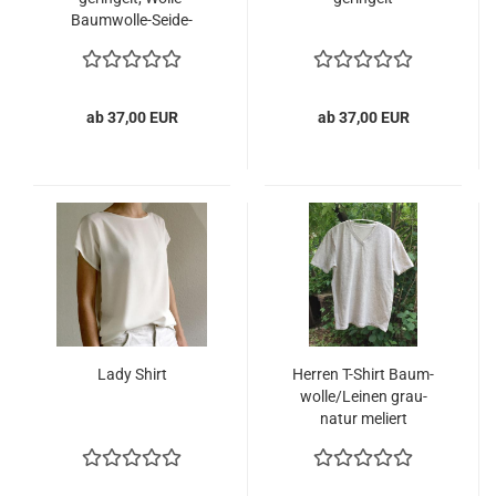
Baumwolle-​Seide-
Viskose
ab 37,00 EUR
ab 37,00 EUR
Lady Shirt
Her­ren T-​Shirt Baum­
wol­le/Lei­nen grau-​
natur me­liert