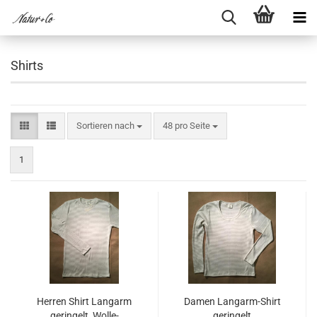
Shirts
Sortieren nach
pro Seite
Sortieren nach
48 pro Seite
1
Her­ren Shirt Lang­arm
Damen Langarm-​​Shirt
ge­rin­gelt, Wolle-​​
ge­rin­gelt