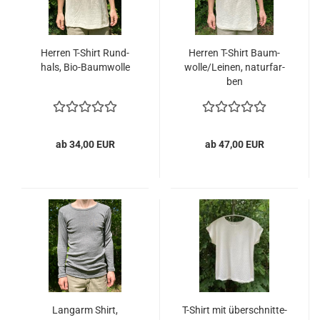
Her­ren T-​Shirt Rund­
Her­ren T-​Shirt Baum­
hals, Bio-​Baum­wol­le
wol­le/Lei­nen, na­tur­far­
ben
ab 34,00 EUR
ab 47,00 EUR
Lang­arm Shirt,
T-​Shirt mit über­schnit­te­