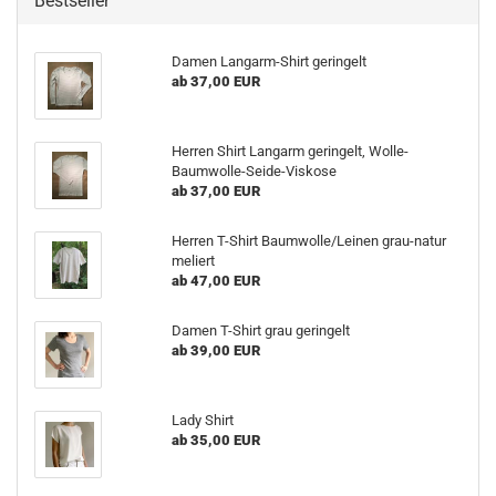
Bestseller
Damen Langarm-​Shirt ge­rin­gelt
ab 37,00 EUR
Her­ren Shirt Lang­arm ge­rin­gelt, Wolle-​
Baumwolle-Seide-Viskose
ab 37,00 EUR
Her­ren T-​Shirt Baum­wol­le/Lei­nen grau-​natur
me­liert
ab 47,00 EUR
Damen T-​Shirt grau ge­rin­gelt
ab 39,00 EUR
Lady Shirt
ab 35,00 EUR