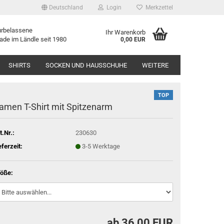
Deutschland
Login
Merkzettel
urbelassene
Ihr Warenkorb
ade im Ländle seit 1980
0,00 EUR
SHIRTS
SOCKEN UND HAUSSCHUHE
WEITERE
TOP
amen T-​Shirt mit Spit­zen­arm
t.Nr.:
230630
eferzeit:
3-5 Werktage
öße:
ab 36,00 EUR