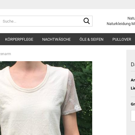
Suche...
Nat
Naturkleidung
M
KÖRPERPFLEGE
NACHTWÄSCHE
ÖLE & SEIFEN
PULLOVER
tzenarm
D
Ar
Li
Gr