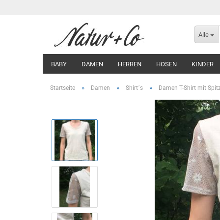
Alle
BABY
DAMEN
HERREN
HOSEN
KINDER
»
»
»
Startseite
Damen
Shirt´s
Damen T-Shirt mit Spi