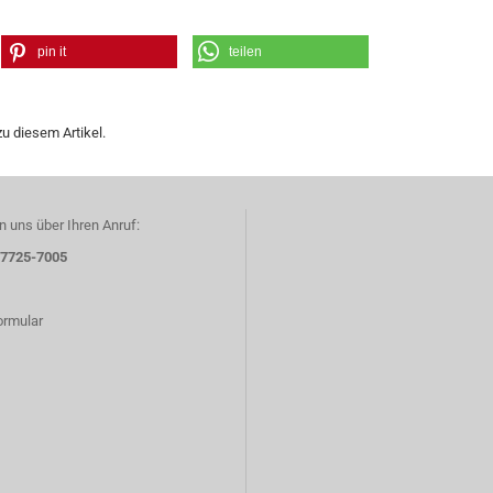
pin it
teilen
u diesem Artikel.
n uns über Ihren Anruf:
07725-7005
ormular