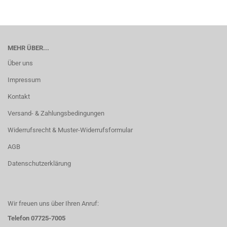
MEHR ÜBER...
Über uns
Impressum
Kontakt
Versand- & Zahlungsbedingungen
Widerrufsrecht & Muster-Widerrufsformular
AGB
Datenschutzerklärung
Wir freuen uns über Ihren Anruf:
Telefon 07725-7005