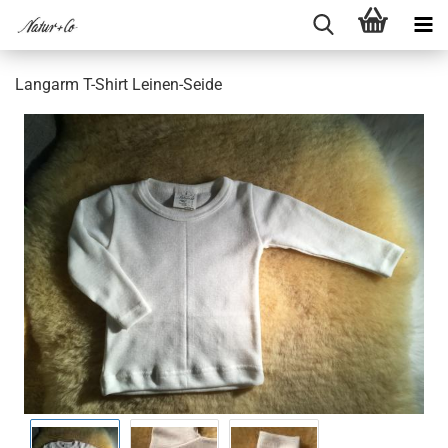
Lang­arm T-​Shirt Leinen-​Seide