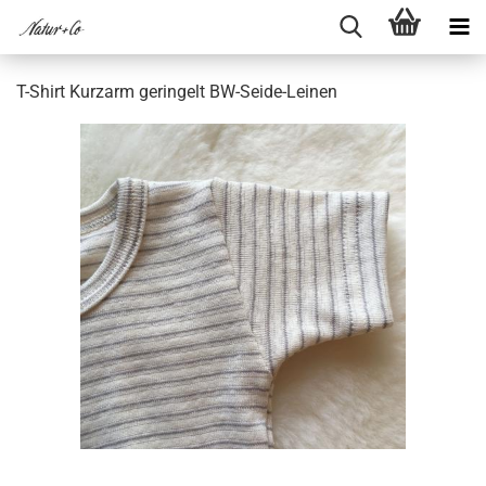
T-​Shirt Kurz­arm ge­rin­gelt BW-​Seide-Leinen